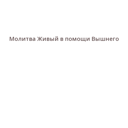
Молитва Живый в помощи Вышнего
Д
Артикул:
192929
р.
20
КУПИТЬ
ПОДРОБНЕЕ
Tilda
Made on