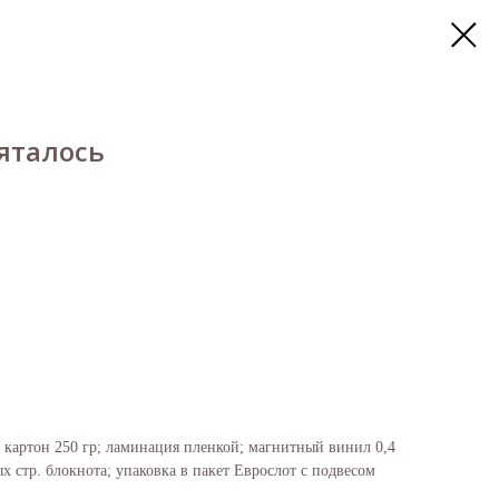
яталось
картон 250 гр; ламинация пленкой; магнитный винил 0,4
х стр. блокнота; упаковка в пакет Еврослот с подвесом