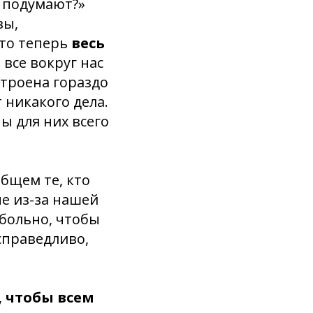
е подумают?»
зы,
что теперь
весь
 все вокруг нас
строена гораздо
 никакого дела.
ы для них всего
общем те, кто
е из-за нашей
 больно, чтобы
справедливо,
,
чтобы всем