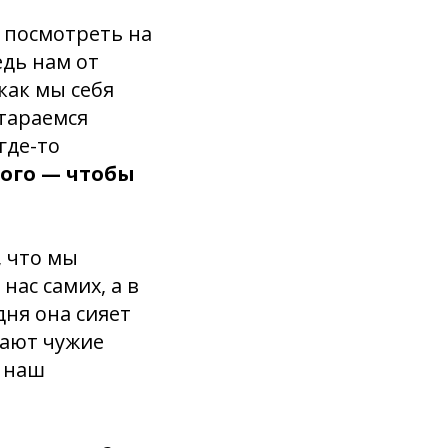
о посмотреть на
едь нам от
как мы себя
стараемся
где-то
ного — чтобы
, что мы
 нас самих, а в
дня она сияет
кают чужие
о наш