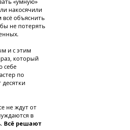
зать «умную»
или накосячили
м всё объяснить
обы не потерять
енных.
м и с этим
браз, который
ю себе
астер по
 десятки
се не ждут от
нуждаются в
ь.
Всё решают