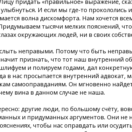
Лицу придать «правильное» выражение, ска
 улыбнуться. И если мы где-то прокололись 
мается волна дискомфорта. Нам хочется все
 Придумываем тысячи мелких пояснений, чт
глазах окружающих людей, ни в своих собств
слыть неправыми. Потому что быть неправы
значит признать, что тот наш внутренний о
шлифуем и полируем годами, дал конкретну
да в нас просыпается внутренний адвокат, м
ам самооправданиям. Он мгновенно найдет
чему вина в данном случае не наша.
ересно: другие люди, по большому счёту, вов
манных и придуманных аргументов. Они не 
ояснениях, чтобы нас оправдать или осудит