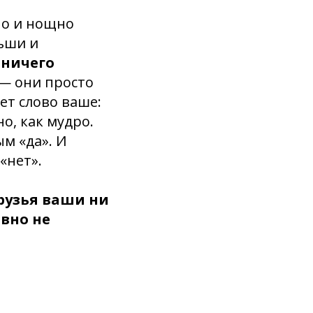
но и нощно
льши и
 ничего
 — они просто
ет слово ваше:
но, как мудро.
м «да». И
«нет».
рузья ваши ни
авно не