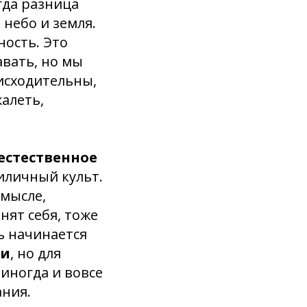
огда разница
 небо и земля.
ность. Это
авать, но мы
нисходительны,
алеть,
 естественное
риличный культ.
смысле,
нят себя, тоже
ь начинается
ии
, но для
иногда и вовсе
ния.