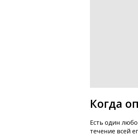
Когда о
Есть один люб
течение всей е