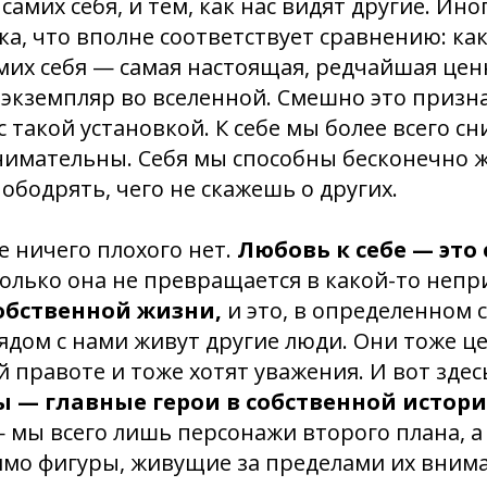
самих себя, и тем, как нас видят другие. Ин
ка, что вполне соответствует сравнению: как
мих себя — самая настоящая, редчайшая цен
экземпляр во вселенной. Смешно это призн
 такой установкой. К себе мы более всего с
имательны. Себя мы способны бесконечно ж
ободрять, чего не скажешь о других.
е ничего плохого нет.
Любовь к себе — это
 только она не превращается в какой-то неп
обственной жизни,
и это, в определенном 
ядом с нами живут другие люди. Они тоже це
й правоте и тоже хотят уважения. И вот здес
 — главные герои в собственной истор
 мы всего лишь персонажи второго плана, а 
мо фигуры, живущие за пределами их внима