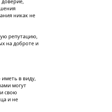
 доверие,
ошения
ания никак не
ную репутацию,
ых на доброте и
 иметь в виду,
нами могут
ли свою
ца и не