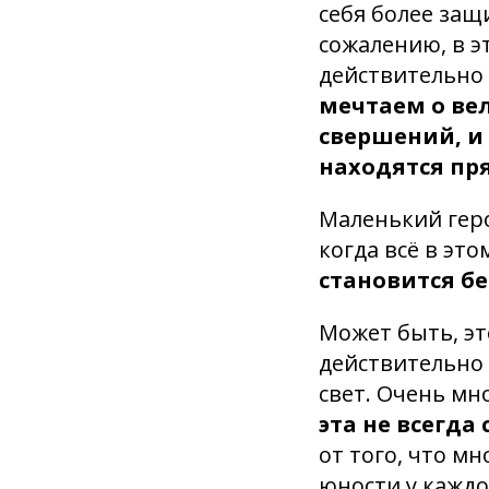
себя более защ
сожалению, в э
действительно
мечтаем о ве
свершений, и
находятся пр
Маленький геро
когда всё в эт
становится б
Может быть, эт
действительно 
свет. Очень мн
эта не всегда
от того, что мн
юности у каждо