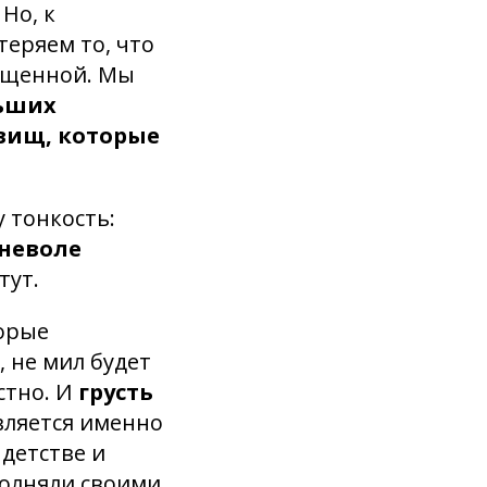
Но, к
теряем то, что
сыщенной. Мы
льших
вищ, которые
 тонкость:
неволе
тут.
торые
, не мил будет
стно. И
грусть
ляется именно
 детстве и
полняли своими