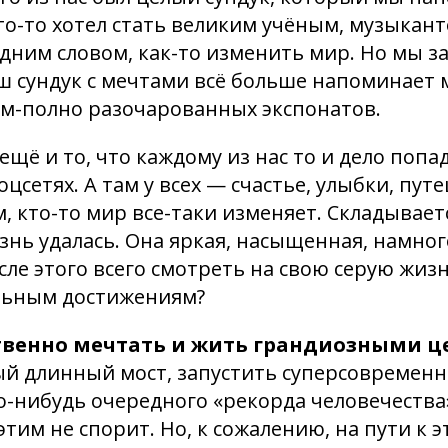
о-то хотел стать великим учёным, музыкант
дним словом, как-то изменить мир. Но мы з
аш сундук с мечтами всё больше напоминает м
м-полно разочарованных экспонатов.
ещё и то, что каждому из нас то и дело поп
цсетях. А там у всех — счастье, улыбки, пут
м, кто-то мир все-таки изменяет. Складывает
изнь удалась. Она яркая, насыщенная, намног
осле этого всего смотреть на свою серую жиз
льным достижениям?
венно мечтать и жить грандиозными 
й длинный мост, запустить суперсовременн
о-нибудь очередного «рекорда человечества»
этим не спорит. Но, к сожалению, на пути к 