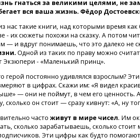
знь гнаться за великими целями, не за
егает вся ваша жизнь. Фёдор Достоевск
 из нас такие книги, над которыми время как
ве - их сюжеты похожи на сказку. А потом чи
м — и вдруг понимаешь, что это далеко не ск
изни.
Одной из таких по праву можно считат
т Экзюпери - «Маленький принц».
го герой постоянно удивлялся взрослым? Эт
змеряют в цифрах. Скажи им: «Я видел краси
ыше» — они не поймут, в чем его ценность. А
, сколько он стоит — сразу кивнут: «А, ну то
твительно часто
живут в мире чисел
. Им о
ать, сколько зарабатываешь, сколько стоит
 подписчиков. Эти цифры как будто помога