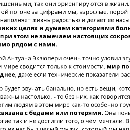
ищенными, так они ориентируются в жизни. 
той погоне за цифрами мы, взрослые, порой 
 наполняет жизнь радостью и делает ее на
ликих целях и думаем категориями бо
 при этом не замечаем настоящих сокро
ямо рядом с нами.
й Антуана Экзюпери очень точно уловил эту
ом мире сводится только к стоимости,
мир по
еднее
, даже если технические показатели рас
о будет звучать банально, но есть вещи, ко
важны настолько, что без них, как говорится
огим людям в этом мире как-то особенно гру
 связана с бедами или потерями.
Она появ
огие так и не достигли того, о чём мечтали. В
го из нас был целый сундук, который мы на