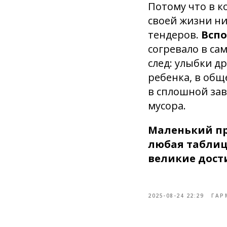
Потому что в к
своей жизни ни
тендеров.
Вспо
согревало в са
след: улыбки др
ребенка, в общ
в сплошной за
мусора.
Маленький пр
любая таблиц
великие дости
2025-08-24 22:29
ГАР