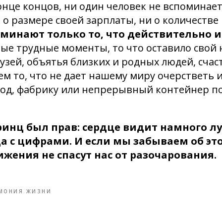
онце концов, ни один человек не вспоминает
 о размере своей зарплаты, ни о количеств
минают только то, что действительно 
мые трудные моменты, то что оставило свой
узей, объятья близких и родных людей, счаст
ем то, что не дает нашему миру очерстветь 
вод, фабрику или непрерывный контейнер п
инц был прав: сердце видит намного л
а с цифрами. И если мы забываем об эт
жения не спасут нас от разочарования.
МОНИЯ ЖИЗНИ