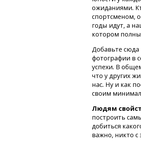
ожиданиями. Кт
спортсменом, о
годы идут, а н
котором полны
Добавьте сюда 
фотографии в со
успехи. В обще
что у других ж
нас. Ну и как п
своим минима
Людям свойст
построить самы
добиться каког
важно, никто с 