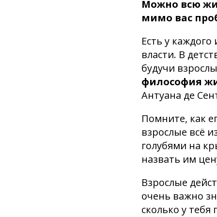
Можно всю жи
мимо вас проб
Есть у каждого
власти. В детст
будучи взрослы
философия ж
Антуана де Сен
Помните, как е
взрослые всё и
голубями на кр
назвать им цену
Взрослые дейс
очень важно зн
сколько у тебя