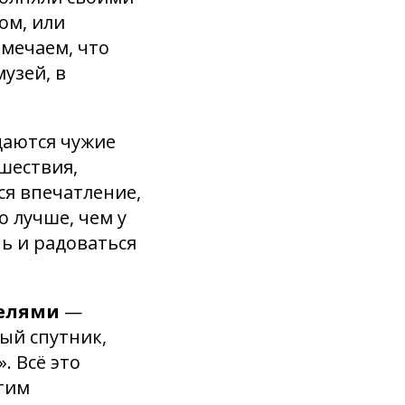
ом, или
амечаем, что
узей, в
адаются чужие
ешествия,
ся впечатление,
о лучше, чем у
нь и радоваться
целями
—
ый спутник,
. Всё это
этим