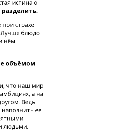
тая истина о
 разделить.
 при страхе
. Лучше блюдо
и нём
не объёмом
и, что наш мир
амбициях, а на
другом. Ведь
 наполнить ее
риятными
и людьми.