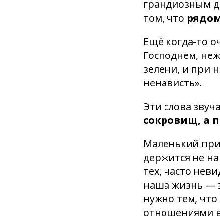
грандиозным до
том, что
рядом
Ещё когда-то о
Господнем, неж
зелени, и при 
ненависть».
Эти слова звуч
сокровищ, а 
Маленький прин
держится не на
тех, часто нев
наша жизнь — э
нужно тем, что
отношениями в