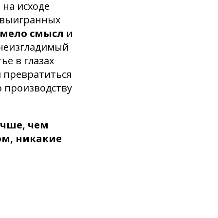
 на исходе
е выигранных
имело смысл
и
 неизгладимый
ье в глазах
и превратиться
о производству
учше, чем
ом, никакие