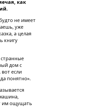
мечая, как
ий.
 будто не имеет
таешь, уже
азка, а целая
ь книгу
и странные
вый дом с
 вот если
гда понятно».
казывается
 машина,
ют им ощущать